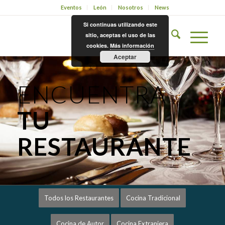
Eventos
León
Nosotros
News
Si continuas utilizando este
sitio, aceptas el uso de las
cookies.
Más información
Aceptar
ENCUENTRA
TU
RESTAURANTE
Todos los Restaurantes
Cocina Tradicional
Cocina de Autor
Cocina Extranjera