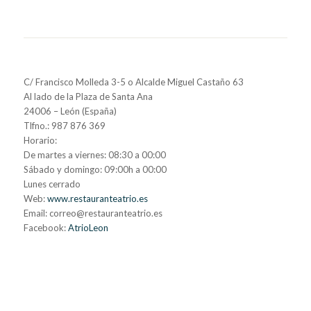
C/ Francisco Molleda 3-5 o Alcalde Miguel Castaño 63
Al lado de la Plaza de Santa Ana
24006 – León (España)
Tlfno.: 987 876 369
Horario:
De martes a viernes: 08:30 a 00:00
Sábado y domingo: 09:00h a 00:00
Lunes cerrado
Web:
www.restauranteatrio.es
Email: correo@restauranteatrio.es
Facebook:
AtrioLeon