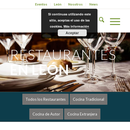
Eventos
León
Nosotros
News
Si continuas utilizando este
sitio, aceptas el uso de las
cookies.
Más información
Aceptar
RESTAURANTES
EN LEÓN
Todos los Restaurantes
Cocina Tradicional
Cocina de Autor
Cocina Extranjera