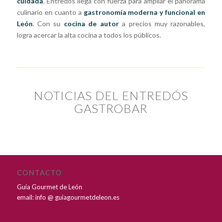
cuidada
. Entredós llega con fuerza para ampliar el panorama
culinario en cuanto a
gastronomía moderna y funcional en
León
. Con su
cocina de autor
a precios muy razonables,
logra acercar la alta cocina a todos los públicos.
NOTICIAS DEL ENTREDÓS
GASTROBAR
CONTACTO
Guía Gourmet de León
email: info @ guiagourmetdeleon.es