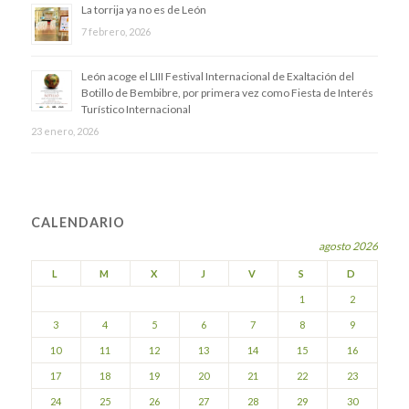
La torrija ya no es de León
7 febrero, 2026
​León acoge el LIII Festival Internacional de Exaltación del
Botillo de Bembibre, por primera vez como Fiesta de Interés
Turístico Internacional
23 enero, 2026
CALENDARIO
agosto 2026
L
M
X
J
V
S
D
1
2
3
4
5
6
7
8
9
10
11
12
13
14
15
16
17
18
19
20
21
22
23
24
25
26
27
28
29
30