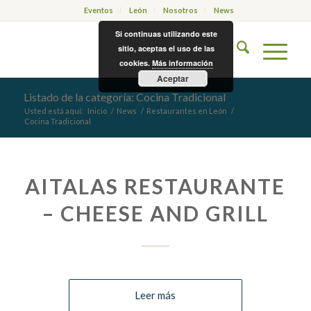
Eventos
León
Nosotros
News
Si continuas utilizando este
sitio, aceptas el uso de las
cookies.
Más información
Aceptar
Listado de la categoría: Cocina Tradicional
Usted está aquí:
Inicio
/
News
/
Restaurantes en León
/
Cocina Tradicional
AITALAS RESTAURANTE
– CHEESE AND GRILL
Leer más