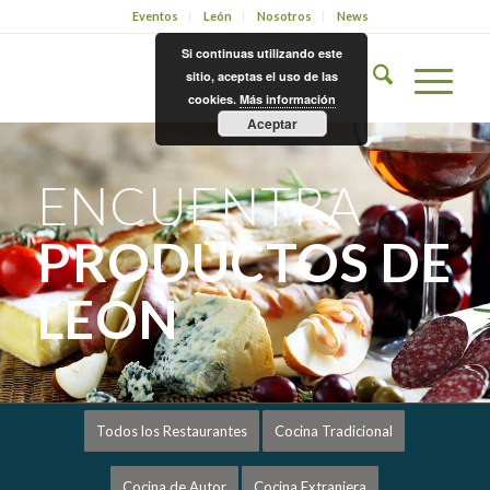
Eventos
León
Nosotros
News
Si continuas utilizando este
sitio, aceptas el uso de las
cookies.
Más información
Aceptar
ENCUENTRA
PRODUCTOS DE
LEÓN
Todos los Restaurantes
Cocina Tradicional
Cocina de Autor
Cocina Extranjera