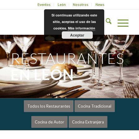
Eventos
León
Nosotros
News
Si continuas utilizando este
sitio, aceptas el uso de las
cookies.
Más información
Aceptar
RESTAURANTES
EN LEÓN
Todos los Restaurantes
Cocina Tradicional
Cocina de Autor
Cocina Extranjera