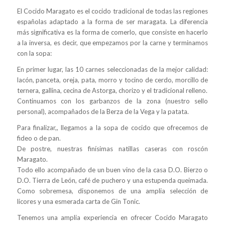
El Cocido Maragato es el cocido tradicional de todas las regiones
españolas adaptado a la forma de ser maragata. La diferencia
más significativa es la forma de comerlo, que consiste en hacerlo
a la inversa, es decir, que empezamos por la carne y terminamos
con la sopa:
En primer lugar, las 10 carnes seleccionadas de la mejor calidad:
lacón, panceta, oreja, pata, morro y tocino de cerdo, morcillo de
ternera, gallina, cecina de Astorga, chorizo y el tradicional relleno.
Continuamos con los garbanzos de la zona (nuestro sello
personal), acompañados de la Berza de la Vega y la patata.
Para finalizar,, llegamos a la sopa de cocido que ofrecemos de
fideo o de pan.
De postre, nuestras finísimas natillas caseras con roscón
Maragato.
Todo ello acompañado de un buen vino de la casa D.O. Bierzo o
D.O. Tierra de León, café de puchero y una estupenda queimada.
Como sobremesa, disponemos de una amplia selección de
licores y una esmerada carta de Gin Tonic.
Tenemos una amplia experiencia en ofrecer Cocido Maragato