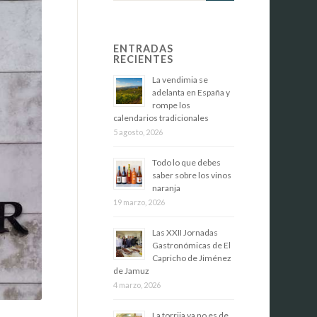
ENTRADAS
RECIENTES
La vendimia se
adelanta en España y
rompe los
calendarios tradicionales
5 agosto, 2026
Todo lo que debes
saber sobre los vinos
naranja
19 marzo, 2026
Las XXII Jornadas
Gastronómicas de El
Capricho de Jiménez
de Jamuz
4 marzo, 2026
La torrija ya no es de