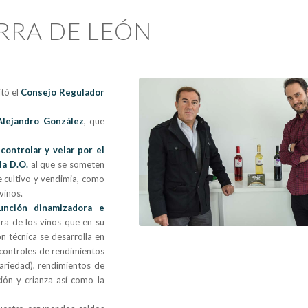
IERRA DE LEÓN
itó el
Consejo Regulador
Alejandro González
, que
e
controlar y velar por el
la D.O.
al que se someten
de cultivo y vendimia, como
vinos.
unción dinamizadora e
ra de los vinos que en su
ón técnica se desarrolla en
 controles de rendimientos
variedad), rendimientos de
ón y crianza así como la