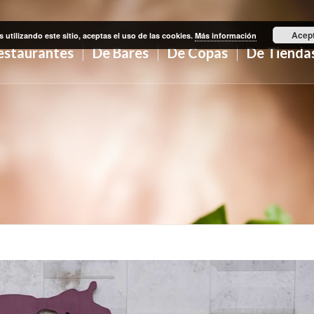
Acep
s utilizando este sitio, aceptas el uso de las cookies.
Más información
estaurantes
De Bares
De Copas
De Tienda