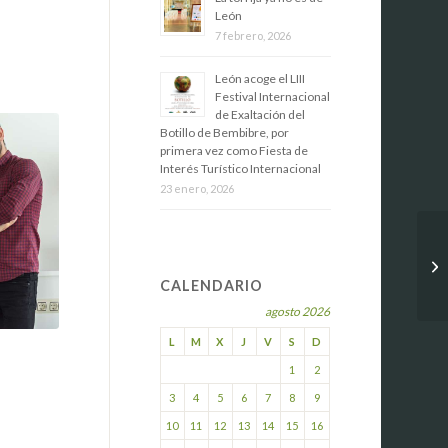
León
7 febrero, 2026
​León acoge el LIII
Festival Internacional
de Exaltación del
Botillo de Bembibre, por
primera vez como Fiesta de
Interés Turístico Internacional
23 enero, 2026
CALENDARIO
agosto 2026
L
M
X
J
V
S
D
1
2
3
4
5
6
7
8
9
10
11
12
13
14
15
16