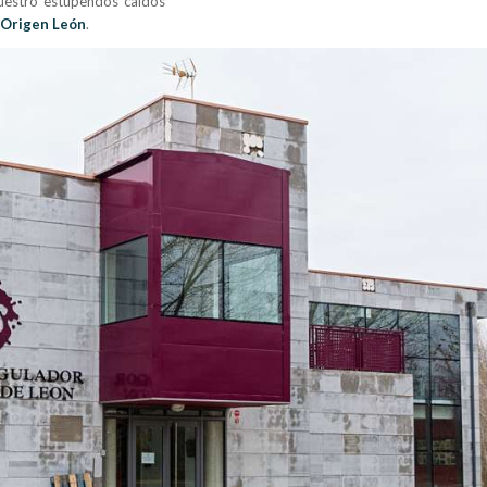
uestro estupendos caldos
 Origen León
.