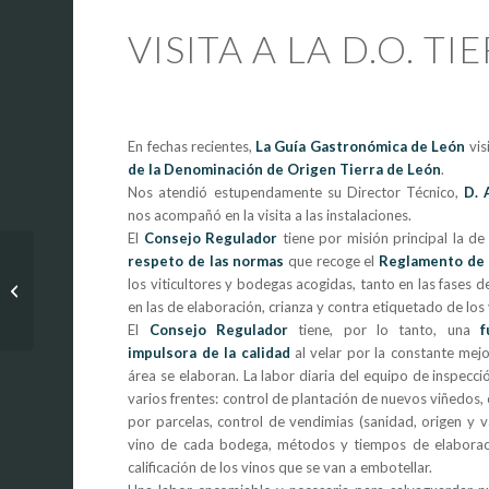
VISITA A LA D.O. T
En fechas recientes,
La Guía Gastronómica de León
vis
de la Denominación de Origen Tierra de León
.
Nos atendió estupendamente su Director Técnico,
D. 
nos acompañó en la visita a las instalaciones.
El
Consejo Regulador
tiene por misión principal la d
respeto de las normas
que recoge el
Reglamento de 
Fiesta Canalla – Queso
los viticultores y bodegas acogidas, tanto en las fases 
y Vermouth
en las de elaboración, crianza y contra etiquetado de los 
El
Consejo Regulador
tiene, por lo tanto, una
f
impulsora de la calidad
al velar por la constante mejo
área se elaboran. La labor diaria del equipo de inspecci
varios frentes: control de plantación de nuevos viñedos,
por parcelas, control de vendimias (sanidad, origen y 
vino de cada bodega, métodos y tiempos de elaboraci
calificación de los vinos que se van a embotellar.