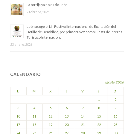
La torrija ya no es de León
7 febrero, 2026
​León acoge el LIII Festival Internacional de Exaltación del
Botillo de Bembibre, por primera vez como Fiesta de Interés
Turístico Internacional
23 enero, 2026
CALENDARIO
agosto 2026
L
M
X
J
V
S
D
1
2
3
4
5
6
7
8
9
10
11
12
13
14
15
16
17
18
19
20
21
22
23
24
25
26
27
28
29
30