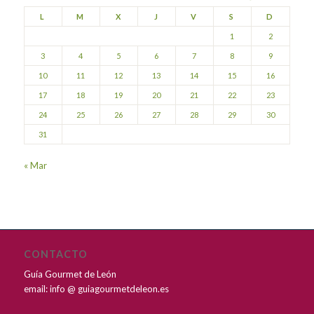
L
M
X
J
V
S
D
1
2
3
4
5
6
7
8
9
10
11
12
13
14
15
16
17
18
19
20
21
22
23
24
25
26
27
28
29
30
31
« Mar
CONTACTO
Guía Gourmet de León
email: info @ guiagourmetdeleon.es