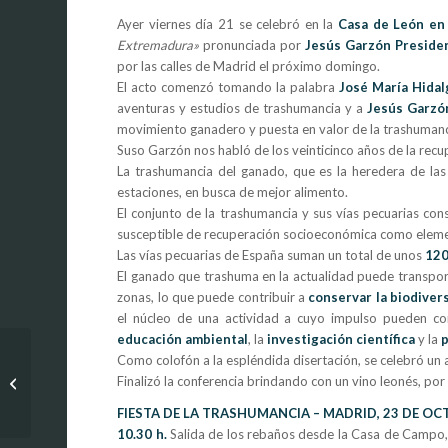
Ayer viernes día 21 se celebró en la
Casa de León en
Extremadura»
pronunciada por
Jesús Garzón Presiden
por las calles de Madrid el próximo domingo.
El acto comenzó tomando la palabra
José María Hidal
aventuras y estudios de trashumancia y a
Jesús Garzó
movimiento ganadero y puesta en valor de la trashumanc
Suso Garzón nos habló de los veinticinco años de la recu
La trashumancia del ganado, que es la heredera de la
estaciones, en busca de mejor alimento.
El conjunto de la trashumancia y sus vías pecuarias con
susceptible de recuperación socioeconómica como elemen
Las vías pecuarias de España suman un total de unos
120
El ganado que trashuma en la actualidad puede transpo
zonas, lo que puede contribuir a
conservar la biodiver
el núcleo de una actividad a cuyo impulso pueden cont
educación ambiental
, la
investigación científica
y la
p
Como colofón a la espléndida disertación, se celebró un
Huelva, Capital
Finalizó la conferencia brindando con un vino leonés, por
Española de la
Gastronomía 2017
FIESTA DE LA TRASHUMANCIA – MADRID, 23 DE OC
10.30 h.
Salida de los rebaños desde la Casa de Campo, 