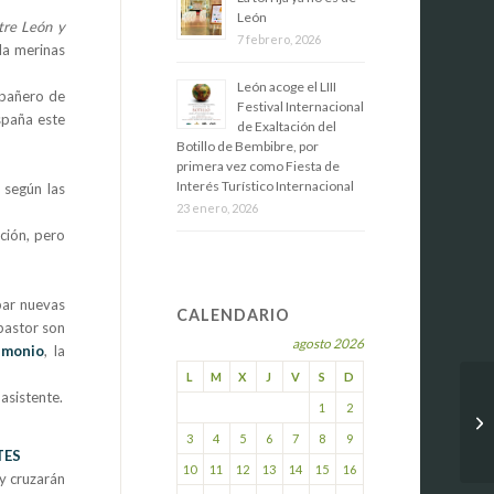
León
tre León y
7 febrero, 2026
la merinas
​León acoge el LIII
mpañero de
Festival Internacional
spaña este
de Exaltación del
Botillo de Bembibre, por
primera vez como Fiesta de
Interés Turístico Internacional
 según las
23 enero, 2026
ción, pero
par nuevas
CALENDARIO
 pastor son
agosto 2026
imonio
, la
L
M
X
J
V
S
D
asistente.
1
2
3
4
5
6
7
8
9
TES
10
11
12
13
14
15
16
y cruzarán