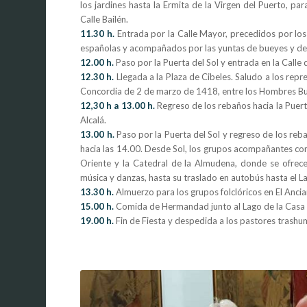
los jardines hasta la Ermita de la Virgen del Puerto, pa
Calle Bailén.
11.30 h.
Entrada por la Calle Mayor, precedidos por los
españolas y acompañados por las yuntas de bueyes y de 
12.00 h.
Paso por la Puerta del Sol y entrada en la Calle 
12.30 h.
Llegada a la Plaza de Cibeles. Saludo a los rep
Concordia de 2 de marzo de 1418, entre los Hombres Buen
12,30 h a 13.00 h.
Regreso de los rebaños hacia la Puert
Alcalá.
13.00 h.
Paso por la Puerta del Sol y regreso de los reb
hacia las 14.00. Desde Sol, los grupos acompañantes cont
Oriente y la Catedral de la Almudena, donde se ofrecerá
música y danzas, hasta su traslado en autobús hasta el L
13.30 h.
Almuerzo para los grupos folclóricos en El Anci
15.00 h.
Comida de Hermandad junto al Lago de la Casa 
19.00 h.
Fin de Fiesta y despedida a los pastores trashu