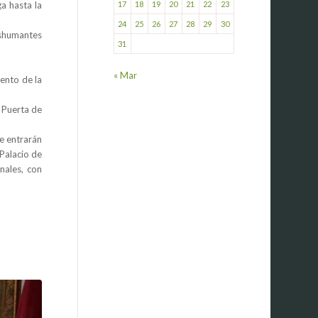
17
18
19
20
21
22
23
ga hasta la
24
25
26
27
28
29
30
ashumantes
31
« Mar
ento de la
a Puerta de
e entrarán
 Palacio de
nales, con