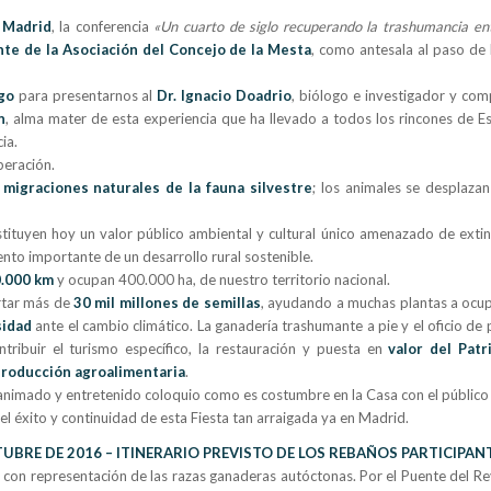
 Madrid
, la conferencia
«Un cuarto de siglo recuperando la trashumancia en
te de la Asociación del Concejo de la Mesta
, como antesala al paso de 
go
para presentarnos al
Dr. Ignacio Doadrio
, biólogo e investigador y co
n
, alma mater de esta experiencia que ha llevado a todos los rincones de E
ia.
peración.
s
migraciones naturales de la fauna silvestre
; los animales se desplazan
stituyen hoy un valor público ambiental y cultural único amenazado de extin
to importante de un desarrollo rural sostenible.
.000 km
y ocupan 400.000 ha, de nuestro territorio nacional.
rtar más de
30 mil millones de semillas
, ayudando a muchas plantas a ocu
sidad
ante el cambio climático. La ganadería trashumante a pie y el oficio de
ribuir el turismo específico, la restauración y puesta en
valor del Patr
roducción agroalimentaria
.
 animado y entretenido coloquio como es costumbre en la Casa con el público 
 el éxito y continuidad de esta Fiesta tan arraigada ya en Madrid.
TUBRE DE 2016 – ITINERARIO PREVISTO DE LOS REBAÑOS PARTICIPAN
con representación de las razas ganaderas autóctonas. Por el Puente del Re