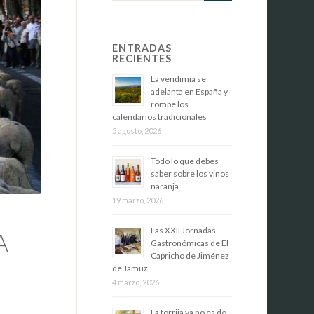
ENTRADAS
RECIENTES
La vendimia se
adelanta en España y
rompe los
calendarios tradicionales
5 agosto, 2026
Todo lo que debes
saber sobre los vinos
naranja
19 marzo, 2026
Las XXII Jornadas
A
Gastronómicas de El
Capricho de Jiménez
de Jamuz
4 marzo, 2026
La torrija ya no es de