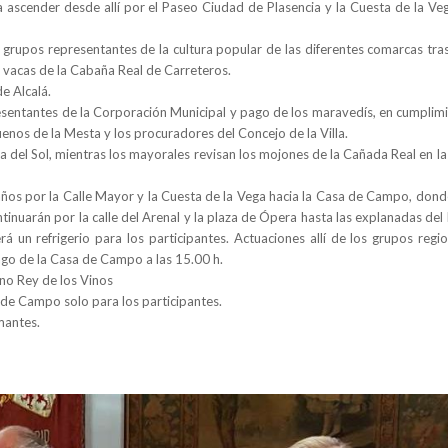
ra ascender desde allí por el Paseo Ciudad de Plasencia y la Cuesta de la Ve
 grupos representantes de la cultura popular de las diferentes comarcas tr
vacas de la Cabaña Real de Carreteros.
de Alcalá.
resentantes de la Corporación Municipal y pago de los maravedís, en cumplimi
os de la Mesta y los procuradores del Concejo de la Villa.
a del Sol, mientras los mayorales revisan los mojones de la Cañada Real en l
años por la Calle Mayor y la Cuesta de la Vega hacia la Casa de Campo, dond
inuarán por la calle del Arenal y la plaza de Ópera hasta las explanadas del
 un refrigerio para los participantes. Actuaciones allí de los grupos regio
ago de la Casa de Campo a las 15.00 h.
ano Rey de los Vinos
de Campo solo para los participantes.
mantes.