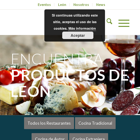
Eventos
León
Nosotros
News
Si continuas utilizando este
sitio, aceptas el uso de las
cookies.
Más información
Aceptar
ENCUENTRA
PRODUCTOS DE
LEÓN
Todos los Restaurantes
Cocina Tradicional
Cocina de Autor
Cocina Extranjera