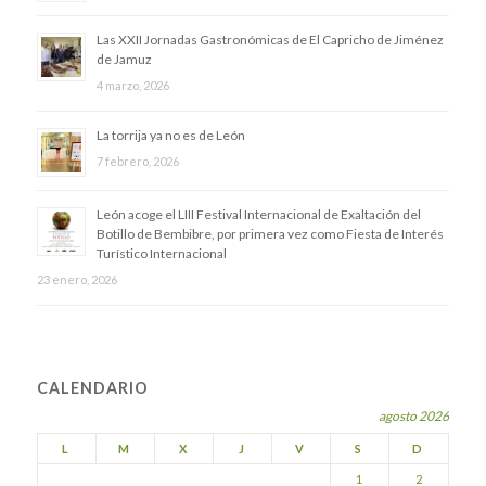
Las XXII Jornadas Gastronómicas de El Capricho de Jiménez
de Jamuz
4 marzo, 2026
La torrija ya no es de León
7 febrero, 2026
​León acoge el LIII Festival Internacional de Exaltación del
Botillo de Bembibre, por primera vez como Fiesta de Interés
Turístico Internacional
23 enero, 2026
CALENDARIO
agosto 2026
L
M
X
J
V
S
D
1
2