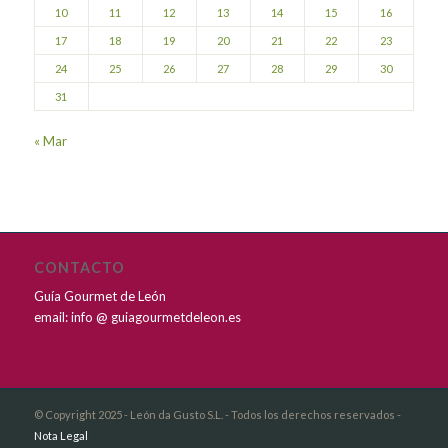
10
11
12
13
14
15
16
17
18
19
20
21
22
23
24
25
26
27
28
29
30
31
« Mar
CONTACTO
Guía Gourmet de León
email: info @ guiagourmetdeleon.es
© Copyright 2025 - León da Gusto S.L. - Todos los derechos reservados -
Nota Legal