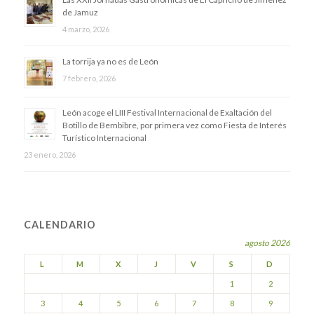
de Jamuz
4 marzo, 2026
La torrija ya no es de León
7 febrero, 2026
​León acoge el LIII Festival Internacional de Exaltación del
Botillo de Bembibre, por primera vez como Fiesta de Interés
Turístico Internacional
23 enero, 2026
CALENDARIO
agosto 2026
L
M
X
J
V
S
D
1
2
3
4
5
6
7
8
9