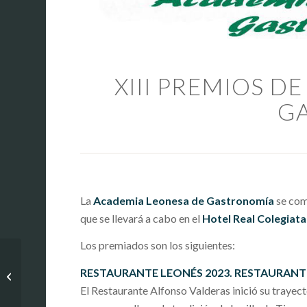
XIII PREMIOS D
G
La
Academia Leonesa de Gastronomía
se com
que se llevará a cabo en el
Hotel Real Colegiata
Los premiados son los siguientes:
La Academia Leonesa
de Gastronomía,
RESTAURANTE LEONÉS 2023. RESTAURANT
Embajadora Honoraria
El Restaurante Alfonso Valderas inició su trayec
de la Cofradía del...