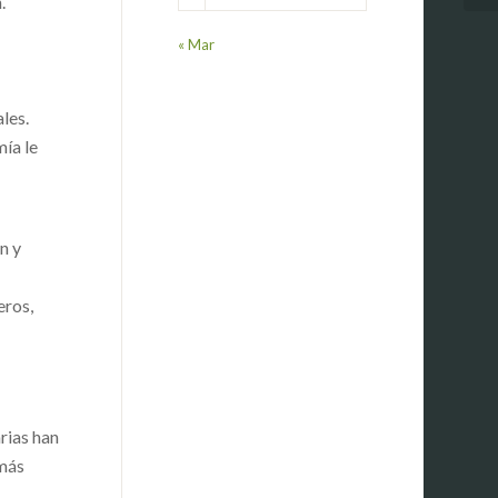
.
« Mar
ales.
ía le
n y
eros,
rias han
 más