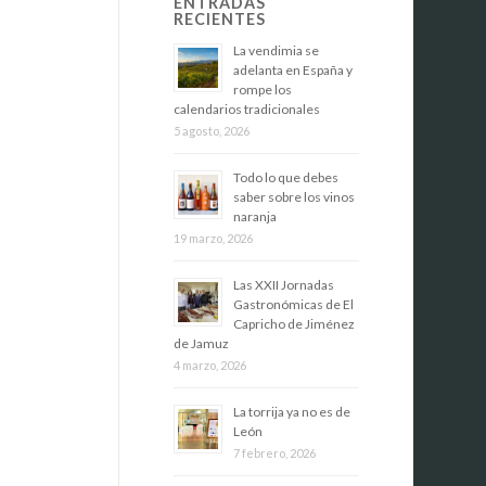
ENTRADAS
RECIENTES
La vendimia se
adelanta en España y
rompe los
calendarios tradicionales
5 agosto, 2026
Todo lo que debes
saber sobre los vinos
naranja
19 marzo, 2026
Las XXII Jornadas
Gastronómicas de El
Capricho de Jiménez
de Jamuz
4 marzo, 2026
La torrija ya no es de
León
7 febrero, 2026