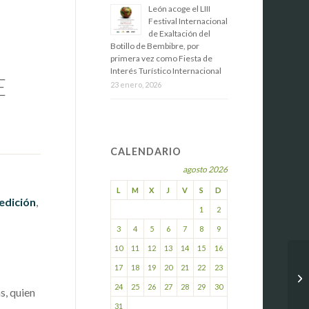
​León acoge el LIII
Festival Internacional
de Exaltación del
Botillo de Bembibre, por
primera vez como Fiesta de
Interés Turístico Internacional
E
23 enero, 2026
CALENDARIO
agosto 2026
L
M
X
J
V
S
D
 edición
,
1
2
3
4
5
6
7
8
9
10
11
12
13
14
15
16
17
18
19
20
21
22
23
24
25
26
27
28
29
30
s, quien
31