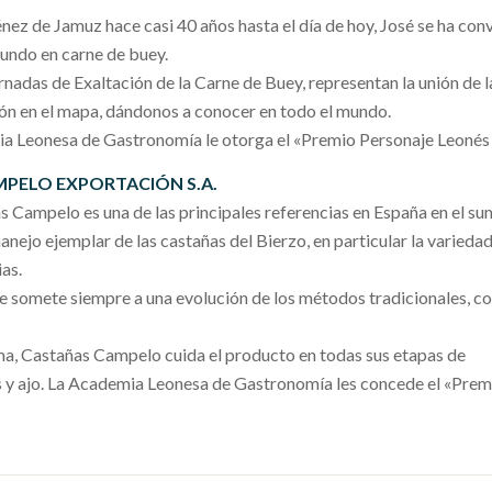
ez de Jamuz hace casi 40 años hasta el día de hoy, José se ha con
mundo en carne de buey.
rnadas de Exaltación de la Carne de Buey, representan la unión de l
ón en el mapa, dándonos a conocer en todo el mundo.
ia Leonesa de Gastronomía le otorga el «Premio Personaje Leonés
PELO EXPORTACIÓN S.A.
ampelo es una de las principales referencias en España en el su
nejo ejemplar de las castañas del Bierzo, en particular la variedad 
as.
se somete siempre a una evolución de los métodos tradicionales, c
ma, Castañas Campelo cuida el producto en todas sus etapas de
s y ajo. La Academia Leonesa de Gastronomía les concede el «Prem