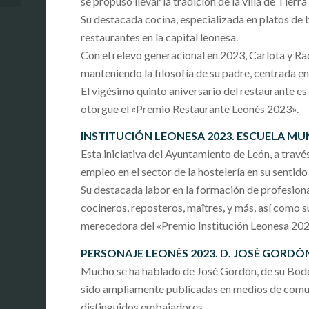
se propuso llevar la tradición de la villa de Tierr
Su destacada cocina, especializada en platos de 
restaurantes en la capital leonesa.
Con el relevo generacional en 2023, Carlota y Ra
manteniendo la filosofía de su padre, centrada en 
El vigésimo quinto aniversario del restaurante 
otorgue el «Premio Restaurante Leonés 2023».
INSTITUCIÓN LEONESA 2023. ESCUELA MU
Esta iniciativa del Ayuntamiento de León, a trav
empleo en el sector de la hostelería en su sentid
Su destacada labor en la formación de profesiona
cocineros, reposteros, maîtres, y más, así como
merecedora del «Premio Institución Leonesa 202
PERSONAJE LEONÉS 2023. D. JOSÉ GORDÓN
Mucho se ha hablado de José Gordón, de su Bodega
sido ampliamente publicadas en medios de comuni
distinguidos embajadores.