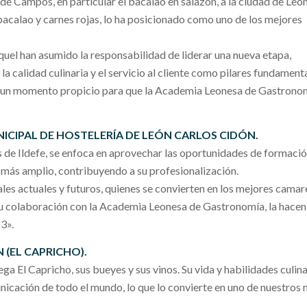
a de Campos, en particular el bacalao en salazón, a la ciudad de León
bacalao y carnes rojas, lo ha posicionado como uno de los mejores
quel han asumido la responsabilidad de liderar una nueva etapa,
la calidad culinaria y el servicio al cliente como pilares fundament
es un momento propicio para que la Academia Leonesa de Gastronom
NICIPAL DE HOSTELERÍA DE LEÓN CARLOS CIDÓN.
és de Ildefe, se enfoca en aprovechar las oportunidades de formació
o más amplio, contribuyendo a su profesionalización.
les actuales y futuros, quienes se convierten en los mejores camar
 su colaboración con la Academia Leonesa de Gastronomía, la hacen
3».
 (EL CAPRICHO).
 El Capricho, sus bueyes y sus vinos. Su vida y habilidades culina
cación de todo el mundo, lo que lo convierte en uno de nuestros