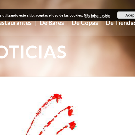
Acep
s utilizando este sitio, aceptas el uso de las cookies.
Más información
estaurantes
De Bares
De Copas
De Tienda
TICIAS