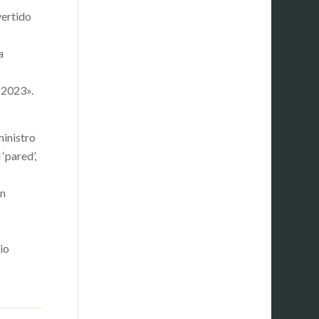
vertido
a
 2023».
ministro
‘pared’,
on
io