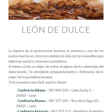
LEÓN DE DULCE
La riqueza de la gastronomía leonesa es inmensa y uno de los
puntos fuertes es cómo nos endulza la vida con las maravillas que
elaboran nuestros artesanos pasteleros.
Si vienes a León no dejes de visitar al alguno de los referentes del
dulce leonés. Te atenderán estupendamente y disfrutarás de lo
mejor de la pastelería leonesa.
Te lo ponemos muy fácil, aquí los tienes:
–
Confitería Albany
– 987 849 510 – Calle Ancha 1 –
24003 – León
–
Confitería Alonso
– 987 237 292 – Roa de la Vega 20 –
24001 – León
–
Confitería Asturias
– 987 207 110 – República Argentina