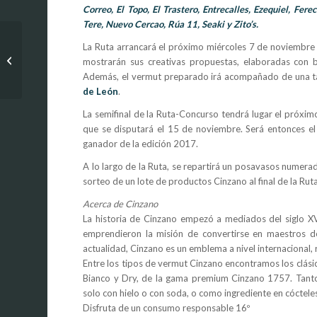
Correo, El Topo, El Trastero, Entrecalles, Ezequiel, Fer
Tere, Nuevo Cercao, Rúa 11, Seaki y Zito’s.
La Ruta arrancará el próximo miércoles 7 de noviembre 
Restaurante El Buche
mostrarán sus creativas propuestas, elaboradas con b
Además, el vermut preparado irá acompañado de una tapa
de León
.
La semifinal de la Ruta-Concurso tendrá lugar el próximo
que se disputará el 15 de noviembre. Será entonces e
ganador de la edición 2017.
A lo largo de la Ruta, se repartirá un posavasos numera
sorteo de un lote de productos Cinzano al final de la Ruta
Acerca de Cinzano
La historia de Cinzano empezó a mediados del siglo XV
emprendieron la misión de convertirse en maestros de
actualidad, Cinzano es un emblema a nivel internacional,
Entre los tipos de vermut Cinzano encontramos los clási
Bianco y Dry, de la gama premium Cinzano 1757. Tant
solo con hielo o con soda, o como ingrediente en cóctele
Disfruta de un consumo responsable 16º