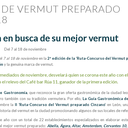
O DE VERMUT PREPARADO
18
 en busca de su mejor vermut
Del 7 al 18 de noviembre
el
7 al 18 de noviembre
en la
2ª edición de la ‘Ruta-Concurso del Vermut 
ón
y la genuina marca de vermut.
 a mediados de noviembre, desvelará quien se corona este año con e
 el relevo del Café bar Rúa 11, ganador de la primera edición.
de Gastronomía
, que reconoce la gran oferta gastronómica de la ciudad leo
ero también con su tradición vermutera. Por ello,
La Guía Gastronómica d
iembre la
II ‘Ruta-Concurso del Vermut preparado Cinzano’
en León, una 
historia del vermut en la ciudad promocionando algunos de sus locales de refe
ste año con un total de 22 establecimientos especializados en elaborar este
 al mejor vermut preparado:
Abella, Ágora, Altar, Amsterdam, Cervantes 10,