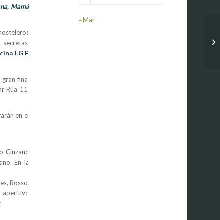
yana, Mamá
« Mar
hosteleros
 secretas.
cina I.G.P.
 gran final
ar Rúa 11,
arán en el
no Cinzano
ano. En la
es, Rosso,
 aperitivo
.