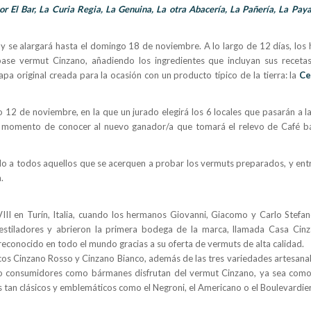
ecor El Bar, La Curia Regia, La Genuina, La otra Abacería, La Pañería, La Pa
y se alargará hasta el domingo 18 de noviembre. A lo largo de 12 días, los 
ase vermut Cinzano, añadiendo los ingredientes que incluyan sus recetas
 original creada para la ocasión con un producto típico de la tierra: la
Ce
 12 de noviembre, en la que un jurado elegirá los 6 locales que pasarán a la
l momento de conocer al nuevo ganador/a que tomará el relevo de Café b
do a todos aquellos que se acerquen a probar los vermuts preparados, y entr
.
III en Turín, Italia, cuando los hermanos Giovanni, Giacomo y Carlo Stefa
stiladores y abrieron la primera bodega de la marca, llamada Casa Cinz
 reconocido en todo el mundo gracias a su oferta de vermuts de alta calidad.
cos Cinzano Rosso y Cinzano Bianco, además de las tres variedades artesanal
o consumidores como bármanes disfrutan del vermut Cinzano, ya sea como
s tan clásicos y emblemáticos como el Negroni, el Americano o el Boulevardier