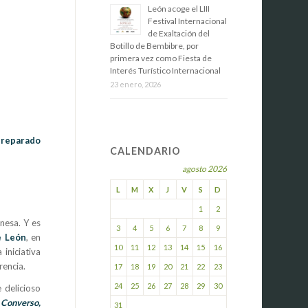
​León acoge el LIII
Festival Internacional
de Exaltación del
Botillo de Bembibre, por
primera vez como Fiesta de
Interés Turístico Internacional
23 enero, 2026
preparado
CALENDARIO
agosto 2026
l
L
M
X
J
V
S
D
1
2
nesa. Y es
3
4
5
6
7
8
9
e León
, en
10
11
12
13
14
15
16
iniciativa
rencia.
17
18
19
20
21
22
23
24
25
26
27
28
29
30
 delicioso
 Converso,
31