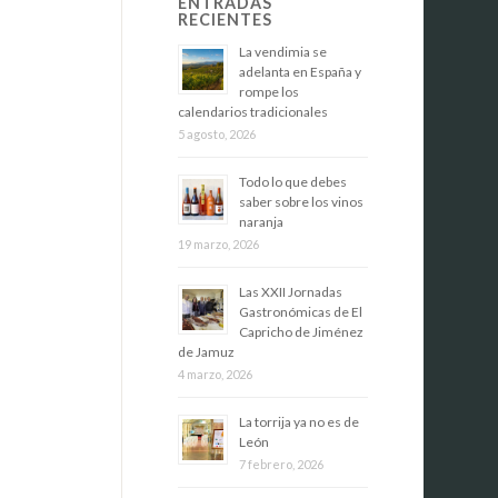
ENTRADAS
RECIENTES
La vendimia se
adelanta en España y
rompe los
calendarios tradicionales
5 agosto, 2026
Todo lo que debes
saber sobre los vinos
naranja
19 marzo, 2026
Las XXII Jornadas
Gastronómicas de El
Capricho de Jiménez
de Jamuz
4 marzo, 2026
La torrija ya no es de
León
7 febrero, 2026