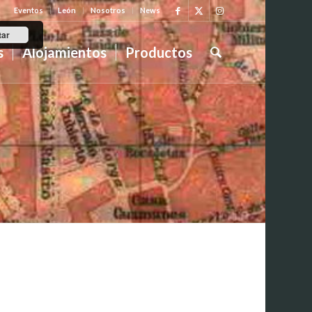
Eventos
León
Nosotros
News
tar
s
Alojamientos
Productos