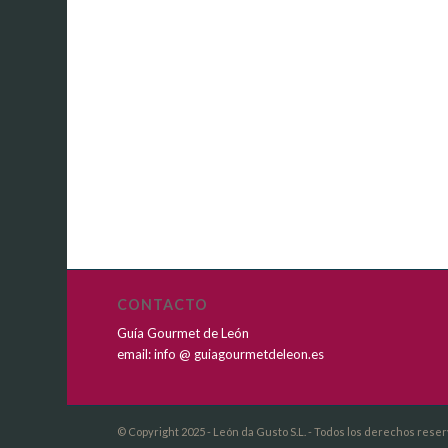
CONTACTO
Guía Gourmet de León
email: info @ guiagourmetdeleon.es
© Copyright 2025 - León da Gusto S.L. - Todos los derechos rese