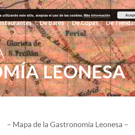
Acep
s utilizando este sitio, aceptas el uso de las cookies.
Más información
estaurantes
De Bares
De Copas
De Tienda
A
MÍA LEONESA
– Mapa de la Gastronomía Leonesa –