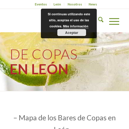
Eventos
León
Nosotros
News
Si continuas utilizando este
sitio, aceptas el uso de las
cookies.
Más información
Aceptar
DE COPAS
EN LEÓN
– Mapa de los Bares de Copas en