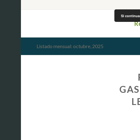
Si continua
R
Listado mensual: octubre, 2025
GAS
L