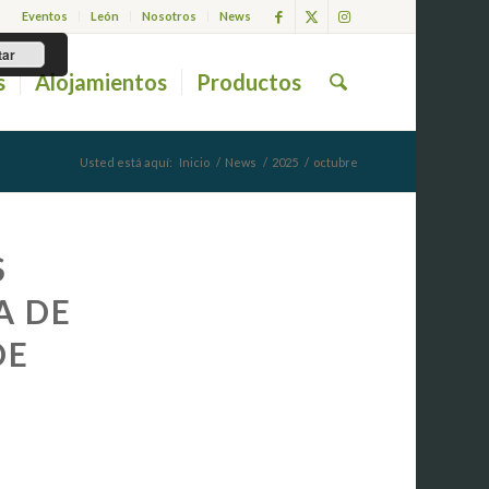
Eventos
León
Nosotros
News
tar
s
Alojamientos
Productos
Usted está aquí:
Inicio
/
News
/
2025
/
octubre
S
A DE
DE